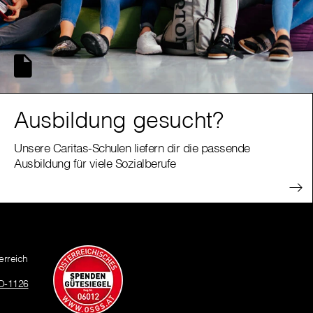
Ausbildung gesucht?
Unsere Caritas-Schulen liefern dir die passende
Ausbildung für viele Sozialberufe
erreich
O-1126