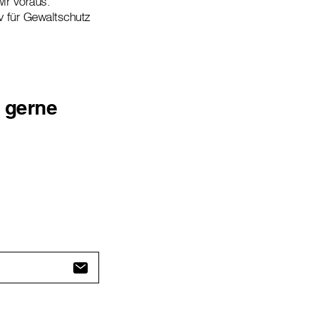
wir voraus.
iv für Gewaltschutz
r gerne