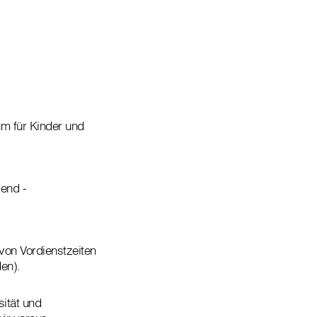
um für Kinder und
gend -
von Vordienstzeiten
den).
sität und