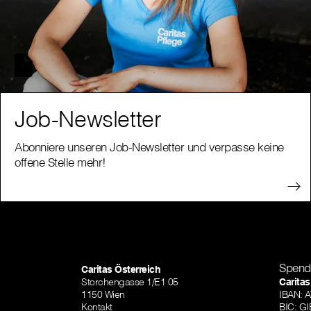
Job-Newsletter
Abonniere unseren Job-Newsletter und verpasse keine
offene Stelle mehr!
Spend
Caritas Österreich
Storchengasse 1/E1 05
Caritas
1150 Wien
IBAN: 
Kontakt
BIC: 