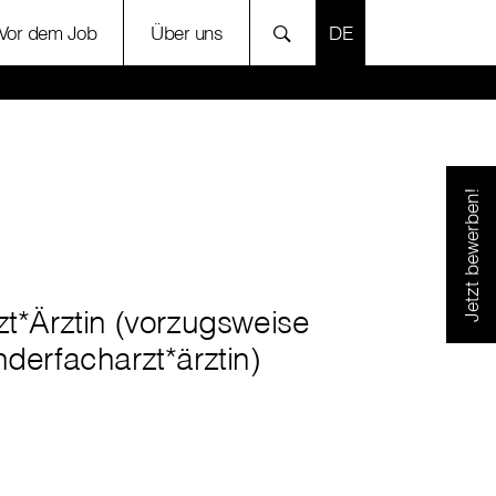
SPRACHE AUSWÄH
Vor dem Job
Über uns
Jetzt bewerben!
zt*Ärztin (vorzugsweise
nderfacharzt*ärztin)