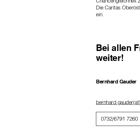
Chancengleichheit zu
Die Caritas Oberöste
ein.
Bei allen 
weiter!
Bernhard Gauder
bernhard.gauder(at)
0732/6791 7260