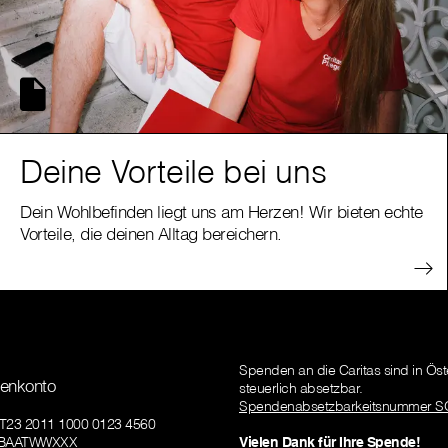
Deine Vorteile bei uns
Dein Wohlbefinden liegt uns am Herzen! Wir bieten echte
Vorteile, die deinen Alltag bereichern.
Spenden an die Caritas sind in Öst
enkonto
steuerlich absetzbar.
Spendenabsetzbarkeitsnummer S
AT23 2011 1000 0123 4560
GIBAATWWXXX
Vielen Dank für Ihre Spende!