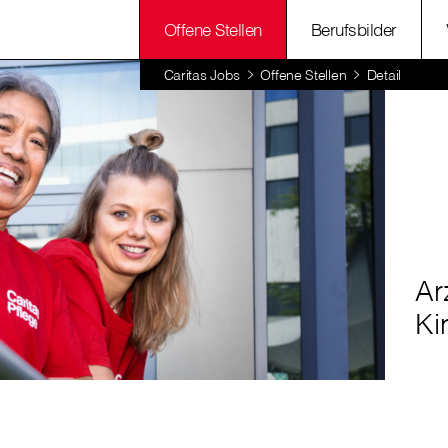
Offene Stellen
Berufsbilder
Caritas Jobs
Offene Stellen
Detail
Ar
Ki