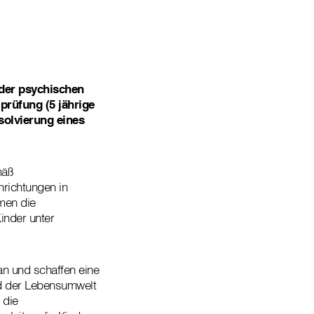
oder psychischen
rüfung (5 jährige
solvierung eines
mäß
richtungen in
hmen die
Kinder unter
an und schaffen eine
nd der Lebensumwelt
 die