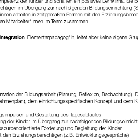
petenz der Kinder und schaffen ein positives Lernklima. Sie be
chtigen im Übergang zur nachfolgenden Bildungseinrichtung (S
nnen arbeiten in zeitgemäßen Formen mit den Erziehungsberech
den Mitarbeiter*innen im Team zusammen.
Integration
: Elementarpädagog*in, leitet aber keine eigene Gru
tation der Bildungsarbeit (Planung, Reflexion, Beobachtung). Di
ahmenplan), dem einrichtungsspezifischen Konzept und dem K
ungsimpulsen und Gestaltung des Tagesablaufes
tung der Kinder im Übergang zur nachfolgenden Bildungseinrich
sourcenorientierte Förderung und Begleitung der Kinder
 den Erziehungsberechtigen (z.B. Entwicklungsgespräche)