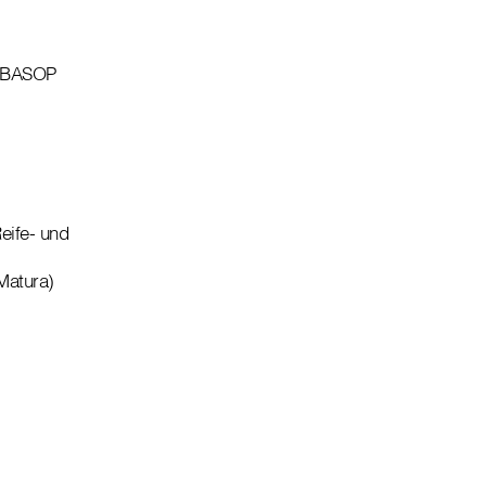
r BASOP
eife- und
Matura)