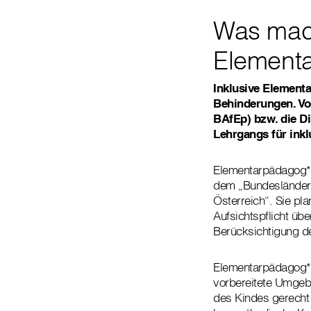
Was mach
Element
Inklusive Element
Behinderungen. Vo
BAfEp) bzw. die D
Lehrgangs für ink
Elementarpädagog*in
dem „Bundesländerü
Österreich“. Sie pl
Aufsichtspflicht übe
Berücksichtigung de
Elementarpädagog*in
vorbereitete Umgeb
des Kindes gerecht 