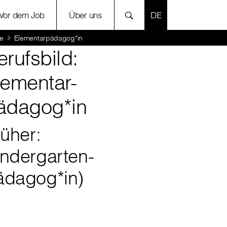
SPRACHE AUSWÄH
Vor dem Job
Über uns
ie
Elementarpädagog*in
erufsbild:
lementar-
ädagog*in
rüher:
indergarten-
ädagog*in)