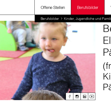
Offene Stellen
Berufsbilder
Berufsbilder
Kinder, Jugendliche und Famil
B
E
P
(f
K
P