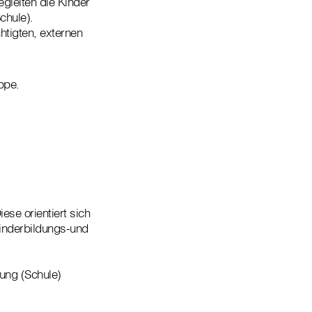
gleiten die Kinder
chule).
tigten, externen
ppe.
ese orientiert sich
inderbildungs-und
tung (Schule)