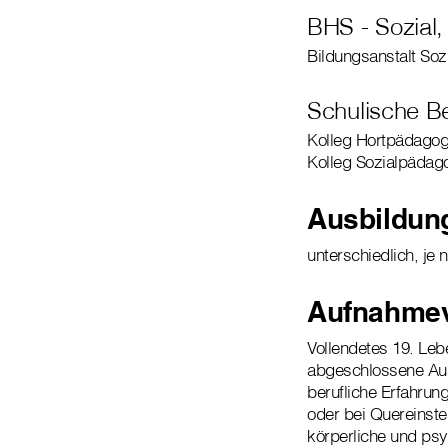
BHS - Sozial
Bildungsanstalt So
Schulische B
Kolleg Hortpädagog
Kolleg Sozialpädag
Ausbildun
unterschiedlich, je
Aufnahmev
Vollendetes 19. Leb
abgeschlossene Aus
berufliche Erfahrun
oder bei Quereinst
körperliche und psy