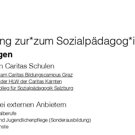
ng zur*zum Sozialpädagog*
gen
n Caritas Schulen
am Caritas Bildungscampus Graz
der HLW der Caritas Kärnten
olleg für Sozialpädagogik Salzburg
ei externen Anbietern
alberufe
und Jugendlichenpflege (Sonderausbildung)
nste