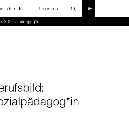
SPRACHE AUSWÄH
Vor dem Job
Über uns
ie
Sozialpädagog*in
erufsbild:
ozialpädagog*in