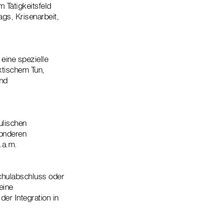
 Tätigkeitsfeld
ags, Krisenarbeit,
eine spezielle
ktischem Tun,
und
ulischen
sonderen
.a.m.
chulabschluss oder
eine
er Integration in