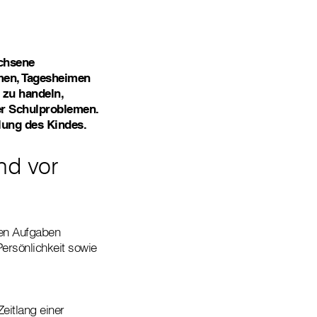
achsene
imen, Tagesheimen
 zu handeln,
er Schulproblemen.
lung des Kindes.
nd vor
den Aufgaben
Persönlichkeit sowie
eitlang einer