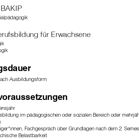
, BAKIP
zialpädagogik
erufsbildung für Erwachsene
ik
ogik
gsdauer
 nach Ausbildungsform
oraussetzungen
ensjahr
bildung im pädagogischen oder sozialen Bereich oder mehrjäh
g
eiger*innen, Fachgespräch über Grundlagen nach dem 2. Semes
chische Belastbarkeit